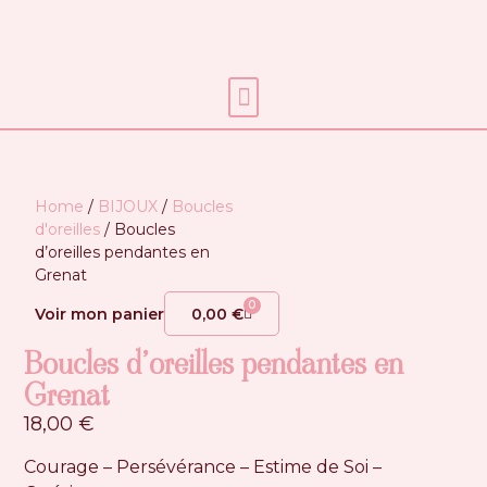
Soins énergétiques
Home
/
BIJOUX
/
Boucles
d'oreilles
/ Boucles
d’oreilles pendantes en
Grenat
0
Voir mon panier
0,00
€
Boucles d’oreilles pendantes en
Grenat
18,00
€
Courage – Persévérance – Estime de Soi –