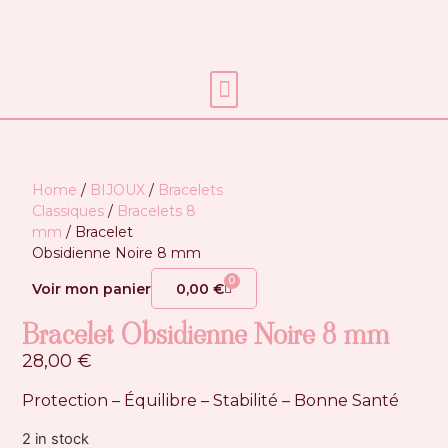
Soins énergétiques
Home
/
BIJOUX
/
Bracelets
Classiques
/
Bracelets 8
mm
/ Bracelet
Obsidienne Noire 8 mm
0
Voir mon panier
0,00
€
Bracelet Obsidienne Noire 8 mm
28,00
€
Protection – Équilibre – Stabilité – Bonne Santé
2 in stock