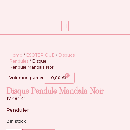
Soins énergétiques
Home
/
ÉSOTÉRIQUE
/
Disques
Pendules
/ Disque
Pendule Mandala Noir
0
Voir mon panier
0,00
€
Disque Pendule Mandala Noir
12,00
€
Penduler
2 in stock