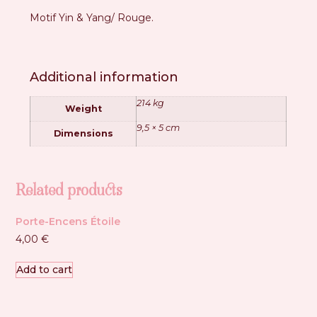
Motif Yin & Yang/ Rouge.
Additional information
214 kg
Weight
9,5 × 5 cm
Dimensions
Related products
Porte-Encens Étoile
4,00
€
Add to cart