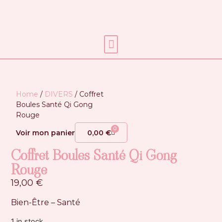
Soins énergétiques
Home
/
DIVERS
/ Coffret
Boules Santé Qi Gong
Rouge
0
Voir mon panier
0,00
€
Coffret Boules Santé Qi Gong
Rouge
19,00
€
Bien-Être – Santé
1 in stock