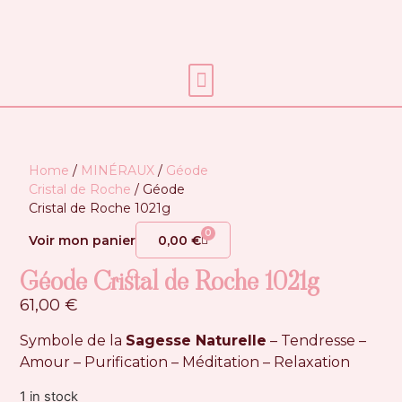
Soins énergétiques
Home
/
MINÉRAUX
/
Géode
Cristal de Roche
/ Géode
Cristal de Roche 1021g
0
Voir mon panier
0,00
€
Géode Cristal de Roche 1021g
61,00
€
Symbole de la
Sagesse Naturelle
– Tendresse –
Amour – Purification – Méditation – Relaxation
1 in stock