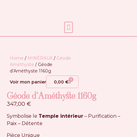
Soins énergétiques
Home
/
MINÉRAUX
/
Géode
Améthyste
/ Géode
d’Améthyste 1160g
0
Voir mon panier
0,00
€
Géode d’Améthyste 1160g
347,00
€
Symbolise le
Temple intérieur
– Purification –
Paix – Détente
Pièce Unique