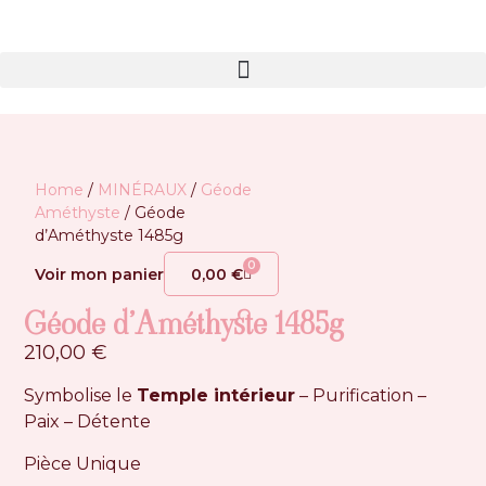
Home
/
MINÉRAUX
/
Géode
Améthyste
/ Géode
d’Améthyste 1485g
0
Voir mon panier
0,00
€
Géode d’Améthyste 1485g
210,00
€
Symbolise le
Temple intérieur
– Purification –
Paix – Détente
Pièce Unique