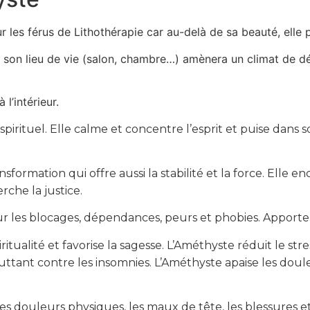
 les férus de Lithothérapie car au-delà de sa beauté, elle
n lieu de vie (salon, chambre…) amènera un climat de déten
l’intérieur.
rituel. Elle calme et concentre l’esprit et puise dans so
rmation qui offre aussi la stabilité et la force. Elle enc
rche la justice.
ur les blocages, dépendances, peurs et phobies. Apporte cal
itualité et favorise la sagesse. L’Améthyste réduit le stre
ttant contre les insomnies. L’Améthyste apaise les doul
 les douleurs physiques, les maux de tête, les blessures e