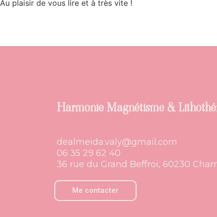
Au plaisir de vous lire et à très vite !
Harmonie Magnétisme & Lithothé
dealmeida.valy@gmail.com
06 35 29 62 40
36 rue du Grand Beffroi, 60230 Cham
Me contacter