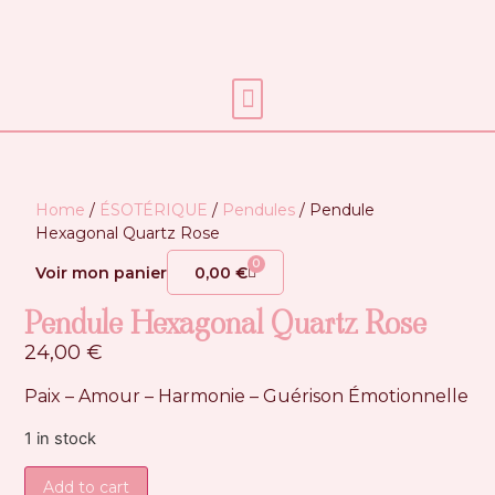
Soins énergétiques
Home
/
ÉSOTÉRIQUE
/
Pendules
/ Pendule
Hexagonal Quartz Rose
0
Voir mon panier
0,00
€
Pendule Hexagonal Quartz Rose
24,00
€
Paix – Amour – Harmonie – Guérison Émotionnelle
1 in stock
Add to cart