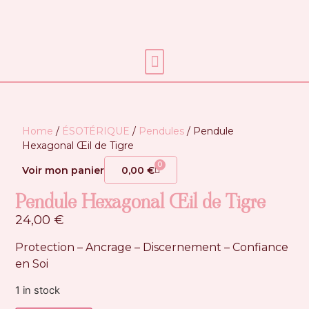
Soins énergétiques
Home
/
ÉSOTÉRIQUE
/
Pendules
/ Pendule
Hexagonal Œil de Tigre
0
Voir mon panier
0,00
€
Pendule Hexagonal Œil de Tigre
24,00
€
Protection – Ancrage – Discernement – Confiance
en Soi
1 in stock