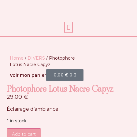
Soins énergétiques
Home
/
DIVERS
/ Photophore
Lotus Nacre Capyz
0,00
€
0
Voir mon panier
Photophore Lotus Nacre Capyz
29,00
€
Éclairage d’ambiance
1 in stock
Add to cart