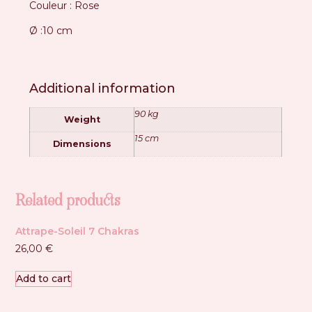
Couleur : Rose
Ø :10 cm
Additional information
90 kg
Weight
15 cm
Dimensions
Related products
Attrape-Soleil 7 Chakras
26,00
€
Add to cart