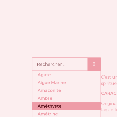
Agate
C’est u
Aigue Marine
spiritue
Amazonite
CARAC
Ambre
Origine
Améthyste
laquell
Amétrine