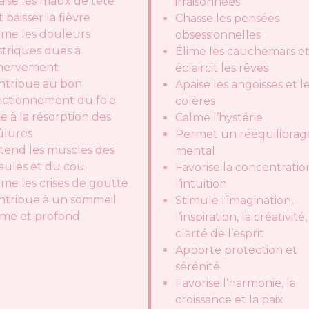
aise les maux de tête
irraisonnées
t baisser la fièvre
Chasse les pensées
lme les douleurs
obsessionnelles
striques dues à
Élime les cauchemars e
énervement
éclaircit les rêves
ntribue au bon
Apaise les angoisses et l
nctionnement du foie
colères
e à la résorption des
Calme l’hystérie
ûlures
Permet un rééquilibrag
tend les muscles des
mental
aules et du cou
Favorise la concentratio
lme les crises de goutte
l’intuition
ntribue à un sommeil
Stimule l’imagination,
lme et profond
l’inspiration, la créativité,
clarté de l’esprit
Apporte protection et
sérénité
Favorise l’harmonie, la
croissance et la paix