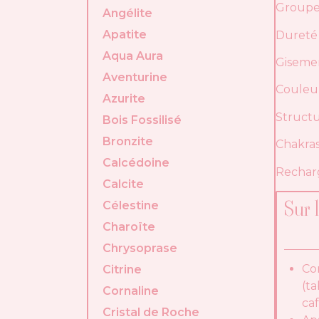
Groupe
Angélite
Apatite
Dureté 
Aqua Aura
Gisemen
Aventurine
Couleur
Azurite
Structu
Bois Fossilisé
Bronzite
Chakras
Calcédoine
Recharg
Calcite
Sur 
Célestine
Charoïte
Chrysoprase
Co
Citrine
(ta
Cornaline
ca
Cristal de Roche