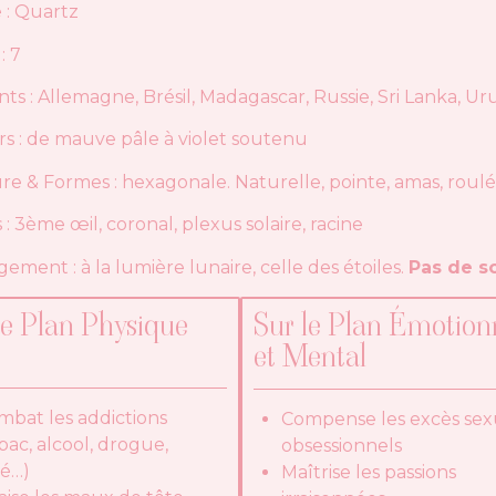
 : Quartz
: 7
ts : Allemagne, Brésil, Madagascar, Russie, Sri Lanka, U
s : de mauve pâle à violet soutenu
re & Formes : hexagonale. Naturelle, pointe, amas, roulées
 : 3ème œil, coronal, plexus solaire, racine
ement : à la lumière lunaire, celle des étoiles.
Pas de so
le Plan Physique
Sur le Plan Émotion
et Mental
mbat les addictions
Compense les excès sex
bac, alcool, drogue,
obsessionnels
fé…)
Maîtrise les passions