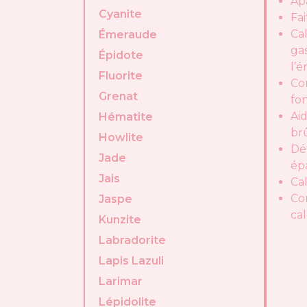
Ap
Cyanite
Fai
Ca
Émeraude
ga
Épidote
l’
Fluorite
Co
Grenat
fo
Aid
Hématite
br
Howlite
Dé
Jade
ép
Jais
Ca
Co
Jaspe
ca
Kunzite
Labradorite
Lapis Lazuli
Larimar
Lépidolite