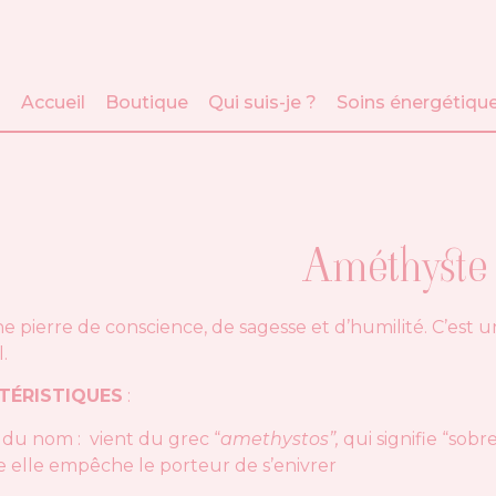
Accueil
Boutique
Qui suis-je ?
Soins énergétiqu
Améthyste
ne pierre de conscience, de sagesse et d’humilité. C’est
l.
TÉRISTIQUES
:
 du nom : vient du grec “
amethystos”,
qui signifie “sobr
e elle empêche le porteur de s’enivrer